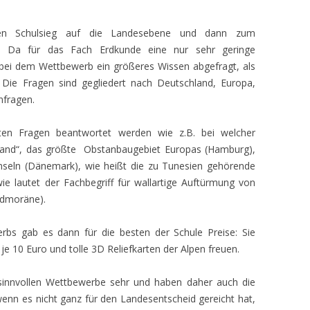
en Schulsieg auf die Landesebene und dann zum
. Da für das Fach Erdkunde eine nur sehr geringe
 bei dem Wettbewerb ein größeres Wissen abgefragt, als
. Die Fragen sind gegliedert nach Deutschland, Europa,
nfragen.
ten Fragen beantwortet werden wie z.B. bei welcher
 Land“, das größte Obstanbaugebiet Europas (Hamburg),
nseln (Dänemark), wie heißt die zu Tunesien gehörende
wie lautet der Fachbegriff für wallartige Auftürmung von
ndmoräne).
s gab es dann für die besten der Schule Preise: Sie
e 10 Euro und tolle 3D Reliefkarten der Alpen freuen.
sinnvollen Wettbewerbe sehr und haben daher auch die
wenn es nicht ganz für den Landesentscheid gereicht hat,