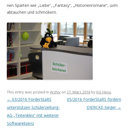
nen Sparten wie „Liebe“, „Fantasy“, „Historienromane“, uvm
abtauchen und schmökern.
This entry was posted in
Archiv
on
21. März 2016
by
Iris Hess
.
Post navigation
←
03/2016 FörderStaRS
05/2016 FörderStaRS fördern
unterstützen Schülerzeitung-
DIERCKE-Sieger
→
AG „Tintenklex“ mit weiterer
Softwarelizenz