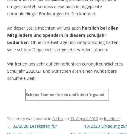
umgeschichtet, so dass diese auch in ungeplante
coronabedingte Förderungen fließen konnten.
An dieser Stelle möchten wir uns auch
herzlich bei allen
Mitgliedern und Spendern in diesem Schuljahr
bedanken
. Ohne ihre Beiträge und ihr Sponsoring hätten
viele schöne Dinge nicht umgesetzt werden können.
Wir freuen uns sehr auf ein hoffentlich coronafreundlicheres
Schuljahr 2020/21 und wünschen allen einen wunderbare
schulfreie Zeit!
Schöne Sommerferien und bleibt`s gsund!
This entry was posted in
Archiv
on
13. August 2020
by
Iris Hess
.
Post navigation
←
02/2020 Lesekisten für
10/2020 Einladung zur