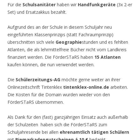
Für die
Schulsanitäter
haben wir
Handfunkgeräte
(3x 2-er
Set) und Ersatzakkus bezahlt.
Aufgrund des an der Schule in diesem Schuljahr neu
eingeführten Klassenprinzips (statt Fachraumprinzip)
überschnitten sich viele
Geographie
stunden und es fehlten
Atlanten, die als lehrmittelfreie Bücher nicht vom Landkreis
finanziert werden. Die FörderSTaRS haben
15 Atlanten
kaufen können, die nun verwendet werden.
Die
Schülerzeitungs-AG
möchte gerne weiter an ihrer
Onlinezeitschrift Tintenklex
tintenklex-online.de
arbeiten.
Die Kosten für die Domain wurden wieder von den
FörderSTaRS übernommen.
Als Dank für den (fast) ganzjährigen Einsatz auch außerhalb
der Schulzeiten haben sich die FörderSTaRS zum
Schuljahresende bei allen
ehrenamtlich tätigen Schülern
mit
Riemarkadengutscheinen á 10 €
bedankt.