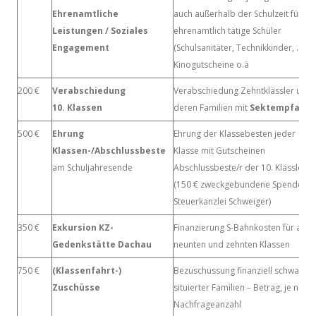
Ehrenamtliche
auch außerhalb der Schulzeit für
Leistungen / Soziales
ehrenamtlich tätige Schüler
Engagement
(Schulsanitäter, Technikkinder, ..):
Kinogutscheine o.ä
200 €
Verabschiedung
Verabschiedung Zehntklässler und
10. Klassen
deren Familien mit
Sektempfang
500 €
Ehrung
Ehrung der Klassebesten jeder
Klassen-/Abschlussbeste
Klasse mit Gutscheinen
am Schuljahresende
Abschlussbeste/r der 10. Klässler
(150 € zweckgebundene Spende via
Steuerkanzlei Schweiger)
350 €
Exkursion KZ-
Finanzierung S-Bahnkosten für alle
Gedenkstätte Dachau
neunten und zehnten Klassen
750 €
(Klassenfahrt-)
Bezuschussung finanziell schwach
Zuschüsse
situierter Familien – Betrag, je nach
Nachfrageanzahl