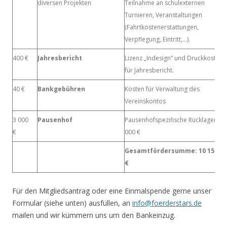
diversen Projekten
Teilnahme an schulexternen
Turnieren, Veranstaltungen
(Fahrtkostenerstattungen,
Verpflegung, Eintritt,…).
400 €
Jahresbericht
Lizenz „Indesign“ und Druckkosten
für Jahresbericht.
40 €
Bankgebühren
Kosten für Verwaltung des
Vereinskontos
3 000
Pausenhof
Pausenhofspezifische Rücklagen 3
€
000 €
Gesamtfördersumme: 10 155,87
€
Für den Mitgliedsantrag oder eine Einmalspende gerne unser
Formular (siehe unten) ausfüllen, an
info@foerderstars.de
mailen und wir kümmern uns um den Bankeinzug.