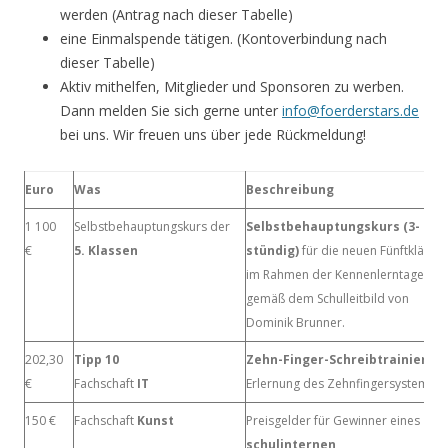
werden (Antrag nach dieser Tabelle)
eine Einmalspende tätigen. (Kontoverbindung nach
dieser Tabelle)
Aktiv mithelfen, Mitglieder und Sponsoren zu werben.
Dann melden Sie sich gerne unter
info@foerderstars.de
bei uns. Wir freuen uns über jede Rückmeldung!
Euro
Was
Beschreibung
1 100
Selbstbehauptungskurs der
Selbstbehauptungskurs (3-
€
5. Klassen
stündig)
für die neuen Fünftklässle
im Rahmen der Kennenlerntage
gemäß dem Schulleitbild von
Dominik Brunner.
202,30
Tipp 10
Zehn-Finger-Schreibtrainier
/
€
Fachschaft
IT
Erlernung des Zehnfingersystems
150 €
Fachschaft
Kunst
Preisgelder für Gewinner eines
schulinternen