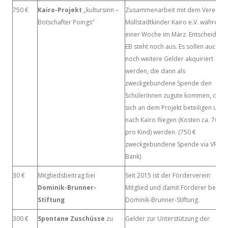
750 €
Kairo-Projekt
„kultursinn –
Zusammenarbeit mit dem Verein
Botschafter Poings“
Müllstadtkinder Kairo e.V. während
einer Woche im März. Entscheidung
EB steht noch aus. Es sollen auch
noch weitere Gelder akquiriert
werden, die dann als
zweckgebundene Spende den
SchülerInnen zugute kommen, die
sich an dem Projekt beteiligen und
nach Kairo fliegen (Kosten ca. 700 e
pro Kind) werden. (750 €
zweckgebundene Spende via VR-
Bank)
30 €
Mitgliedsbeitrag bei
Seit 2015 ist der Förderverein
Dominik-Brunner-
Mitglied und damit Förderer bei de
Stiftung
Dominik-Brunner-Stiftung.
300 €
Spontane Zuschüsse
zu
Gelder zur Unterstützung der