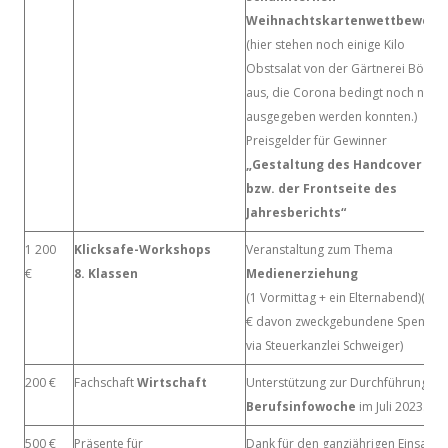
Weihnachtskartenwettbewerb
(hier stehen noch einige Kilo
Obstsalat von der Gärtnerei Böck
aus, die Corona bedingt noch nicht
ausgegeben werden konnten.)
Preisgelder für Gewinner
„Gestaltung des Handcover
bzw. der Frontseite des
Jahresberichts“
1 200
Klicksafe-Workshops
Veranstaltung zum Thema
€
8. Klassen
Medienerziehung
(1 Vormittag + ein Elternabend)(700
€ davon zweckgebundene Spende
via Steuerkanzlei Schweiger)
200 €
Fachschaft
Wirtschaft
Unterstützung zur Durchführung de
Berufsinfowoche
im Juli 2023.
500 €
Präsente für
Dank für den ganzjährigen Einsatz