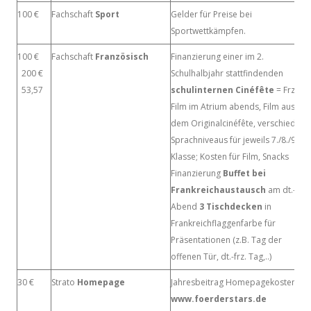
100 €
Fachschaft
Sport
Gelder für Preise bei
Sportwettkämpfen.
100 €
Fachschaft
Französisch
Finanzierung einer im 2.
200 €
Schulhalbjahr stattfindenden
53,57
schulinternen Cinéfête
= Frz.
Film im Atrium abends, Film aus
dem Originalcinéfête, verschiedene
Sprachniveaus für jeweils 7./8./9./10
Klasse; Kosten für Film, Snacks
Finanzierung
Buffet bei
Frankreichaustausch
am dt.-frz.
Abend
3 Tischdecken
in
Frankreichflaggenfarbe für
Präsentationen (z.B. Tag der
offenen Tür, dt.-frz. Tag,..)
30 €
Strato
Homepage
Jahresbeitrag Homepagekosten
www.foerderstars.de